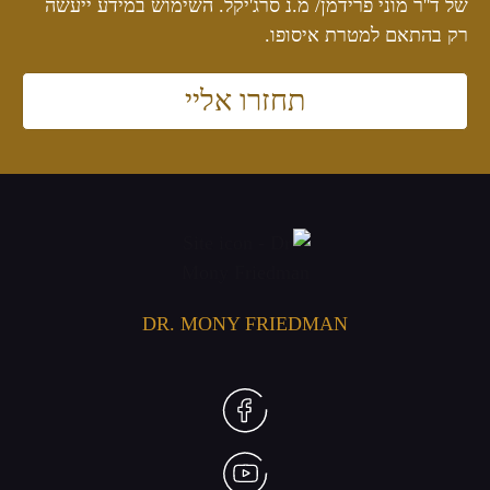
של ד''ר מוני פרידמן/ מ.נ סרג'יקל. השימוש במידע ייעשה
רק בהתאם למטרת איסופו.
תחזרו אליי
DR. MONY FRIEDMAN