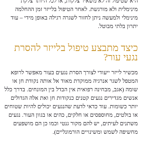
היא שטיפול זה לא משאיר צלקות, או לכל היותר צלקת
מינימלית ולא מורגשת. לאחר הטיפול בלייזר זמן ההחלמה
מינימלי ולמעשה ניתן לחזור לשגרה רגילה באופן מידי – עוד
יתרון בלתי מבוטל.
כיצד מתבצע טיפול בלייזר להסרת
נגעי עור?
מכשיר לייזר ייעודי לצורך הסרת נגעים בעור מאפשר לרופא
המטפל לשגר אנרגיה ממוקדת מאוד אל אותה נקודת חן או
שומה (אגב, מבחינה רפואית אין הבדל בין המונחים. בדרך כלל
אנשים מגדירים נגעים קטנים כנקודות חן ואת אלה הגדולים
יותר כשומות. עוד כדאי לדעת שהנגעים יכולים להיות שטוחים
או בולטים, מחוספסים או חלקים, כהים או בגוון העור. נגעים
משתנים לעיתים, יש להם מקור גנטי וכמו כן הם מושפעים
מחשיפה לשמש ומשינויים הורמונליים).